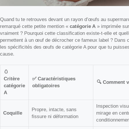
Quand tu te retrouves devant un rayon d’œufs au supermarc
remarqué cette petite mention «
catégorie A
» imprimée sur 
vraiment ? Pourquoi cette classification existe-t-elle et quel
permettent à un œuf de décrocher ce fameux label ? Dans cet 
les spécificités des œufs de catégorie A pour que tu puisse
cause.
🥚
Critère
✅ Caractéristiques
🔍 Comment vé
catégorie
obligatoires
A
Inspection visu
Propre, intacte, sans
Coquille
mirage en cent
fissure ni déformation
conditionnemen