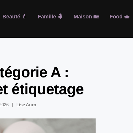
Beauté 💄
Famille 🤱
Maison 🏡
Food 🍣
égorie A :
et étiquetage
 2026
Lise Auro