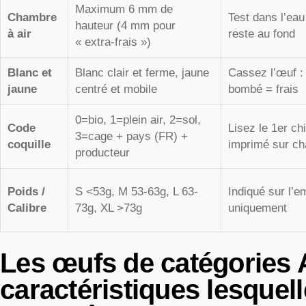
Maximum 6 mm de
Chambre
Test dans l’eau
hauteur (4 mm pour
à air
reste au fond
« extra-frais »)
Blanc et
Blanc clair et ferme, jaune
Cassez l’œuf :
jaune
centré et mobile
bombé = frais
0=bio, 1=plein air, 2=sol,
Code
Lisez le 1er chi
3=cage + pays (FR) +
coquille
imprimé sur c
producteur
Poids /
S <53g, M 53-63g, L 63-
Indiqué sur l’e
Calibre
73g, XL >73g
uniquement
Les œufs de catégories 
caractéristiques lesquel