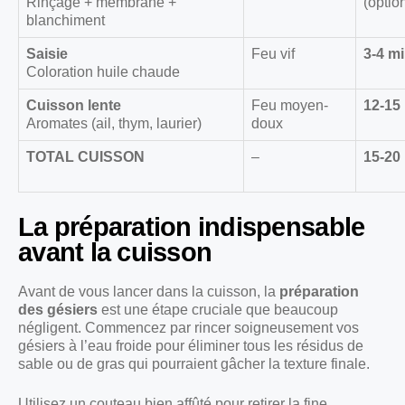
Rinçage + membrane +
(optio
blanchiment
Saisie
Feu vif
3-4 m
Coloration huile chaude
Cuisson lente
Feu moyen-
12-15
Aromates (ail, thym, laurier)
doux
TOTAL CUISSON
–
15-20
La préparation indispensable
avant la cuisson
Avant de vous lancer dans la cuisson, la
préparation
des gésiers
est une étape cruciale que beaucoup
négligent. Commencez par rincer soigneusement vos
gésiers à l’eau froide pour éliminer tous les résidus de
sable ou de gras qui pourraient gâcher la texture finale.
Utilisez un couteau bien affûté pour retirer la fine